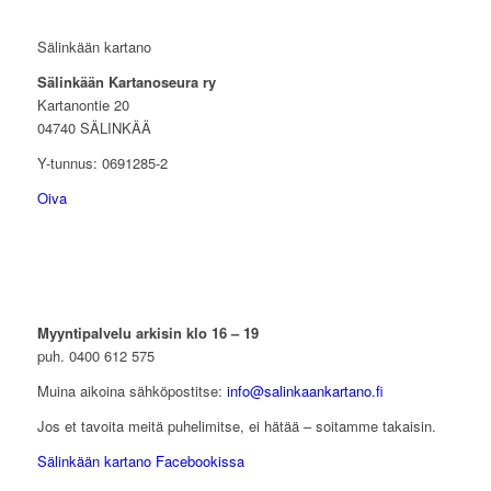
Sälinkään kartano
Sälinkään Kartanoseura ry
Kartanontie 20
04740 SÄLINKÄÄ
Y-tunnus:
0691285-2
Oiva
Myyntipalvelu arkisin klo 16 – 19
puh. 0400 612 575
Muina aikoina sähköpostitse:
info@salinkaankartano.fi
Jos et tavoita meitä puhelimitse, ei hätää – soitamme takaisin.
Sälinkään kartano Facebookissa