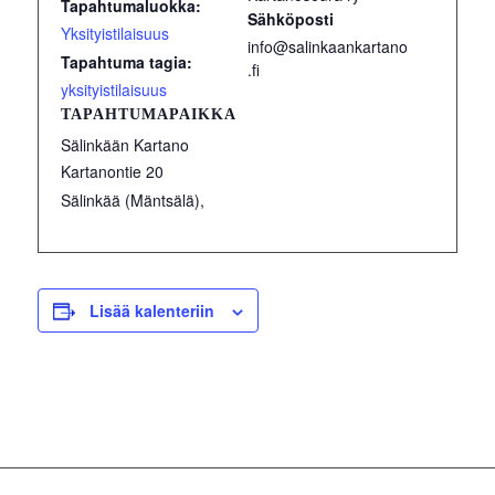
Tapahtumaluokka:
Sähköposti
Yksityistilaisuus
info@salinkaankartano
Tapahtuma tagia:
.fi
yksityistilaisuus
TAPAHTUMAPAIKKA
Sälinkään Kartano
Kartanontie 20
Sälinkää (Mäntsälä)
,
Lisää kalenteriin