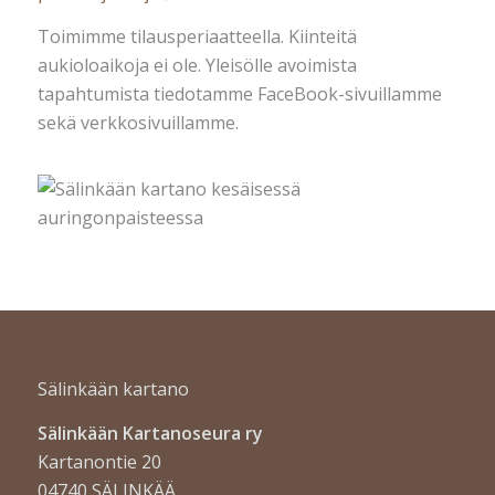
Toimimme tilausperiaatteella. Kiinteitä
aukioloaikoja ei ole. Yleisölle avoimista
tapahtumista tiedotamme FaceBook-sivuillamme
sekä verkkosivuillamme.
Sälinkään kartano
Sälinkään Kartanoseura ry
Kartanontie 20
04740 SÄLINKÄÄ